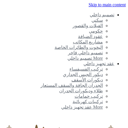
Skip to main content
تصميم داخلي
سكني
الفيلات والقصور
حكومي
عقود الضيافة
مشاريع المكاتب
اليخوت والطائرات الخاصة
تصميم داخلي فاخر
More تصميم داخلي
عقد تجهيز داخلي
تركيب الفسيفساء
ديكور الجبس الجداري
ديكورات الأسقف
الجدران الجافة والسقف المستعار
طلاء وديكورات الجدران
تركيب حمامات
تركيبات كهربائية
More عقد تجهيز داخلي