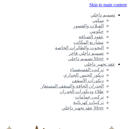
Skip to main content
تصميم داخلي
سكني
الفيلات والقصور
حكومي
عقود الضيافة
مشاريع المكاتب
اليخوت والطائرات الخاصة
تصميم داخلي فاخر
More تصميم داخلي
عقد تجهيز داخلي
تركيب الفسيفساء
ديكور الجبس الجداري
ديكورات الأسقف
الجدران الجافة والسقف المستعار
طلاء وديكورات الجدران
تركيب حمامات
تركيبات كهربائية
More عقد تجهيز داخلي