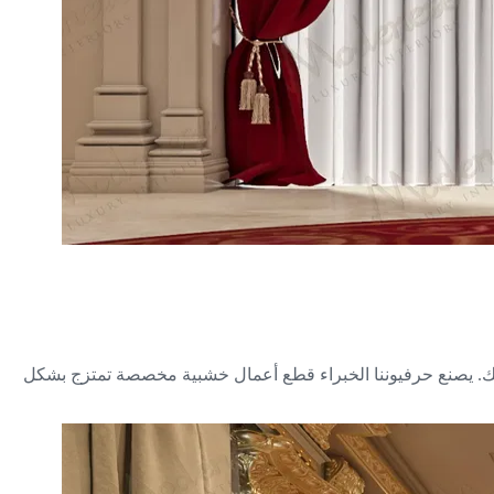
ف إلى مساحاتك. يصنع حرفيوننا الخبراء قطع أعمال خشبية مخصصة تمتزج بشكل